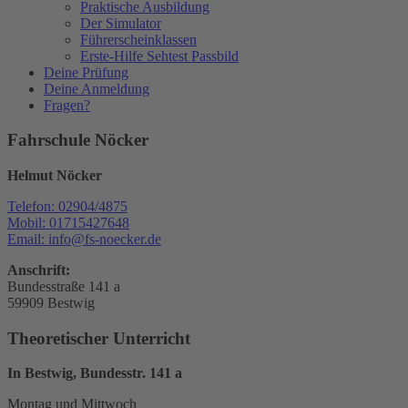
Praktische Ausbildung
Der Simulator
Führerscheinklassen
Erste-Hilfe Sehtest Passbild
Deine Prüfung
Deine Anmeldung
Fragen?
Fahrschule Nöcker
Helmut Nöcker
Telefon: 02904/4875
Mobil: 01715427648
Email: info@fs-noecker.de
Anschrift:
Bundesstraße 141 a
59909 Bestwig
Theoretischer Unterricht
In Bestwig, Bundesstr. 141 a
Montag und Mittwoch