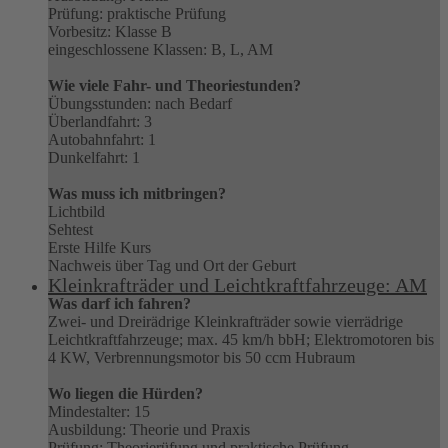
Prüfung: praktische Prüfung
Vorbesitz: Klasse B
eingeschlossene Klassen: B, L, AM
Wie viele Fahr- und Theoriestunden?
Übungsstunden: nach Bedarf
Überlandfahrt: 3
Autobahnfahrt: 1
Dunkelfahrt: 1
Was muss ich mitbringen?
Lichtbild
Sehtest
Erste Hilfe Kurs
Nachweis über Tag und Ort der Geburt
Kleinkrafträder und Leichtkraftfahrzeuge: AM
Was darf ich fahren?
Zwei- und Dreirädrige Kleinkrafträder sowie vierrädrige
Leichtkraftfahrzeuge; max. 45 km/h bbH; Elektromotoren bis
4 KW, Verbrennungsmotor bis 50 ccm Hubraum
Wo liegen die Hürden?
Mindestalter: 15
Ausbildung: Theorie und Praxis
Prüfung: Theorierüfung und praktische Prüfung