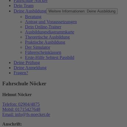
Fahrschule Nöcker
Dein Team
Deine Ausbildung
Weitere Informationen: Deine Ausbildung
Beratung
Antrag und Voraussetzungen
Dein Online-Trainer
Ausbildungsdiagrammkarte
Theoretische Ausbildung
Praktische Ausbildung
Der Simulator
Führerscheinklassen
Erste-Hilfe Sehtest Passbild
Deine Prüfung
Deine Anmeldung
Fragen?
Fahrschule Nöcker
Helmut Nöcker
Telefon: 02904/4875
Mobil: 01715427648
Email: info@fs-noecker.de
Anschrift: